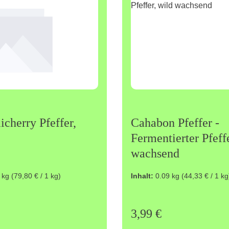
icherry Pfeffer,
Cahabon Pfeffer -
Fermentierter Pfeff
wachsend
rry Pfeffer ist eine
Eine ganz besondere Spezia
 kg
(79,80 € / 1 kg)
Inhalt:
0.09 kg
(44,33 € / 1 kg
e Sorte von Pfeffer, die aus
Früchte des Pfefferstrauc
Früchten der Pfefferpflanze
ohne vorher getrocknet zu
wird. Diese Sorte stammt
einer leichten Salzmischu
 Preis:
Regulärer Preis:
3,99 €
labarküste in Indien und ist
fermentiert. Dieser Prozess