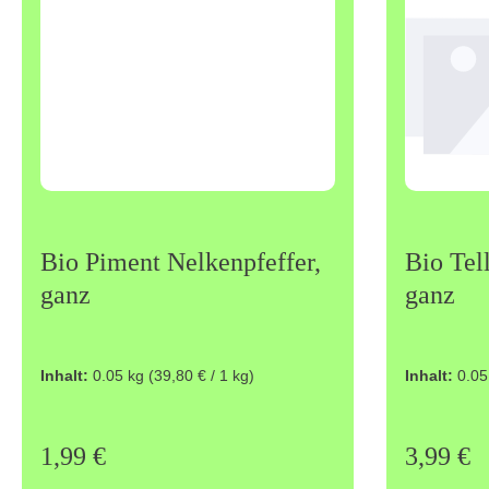
Bio Piment Nelkenpfeffer,
Bio Tell
ganz
ganz
Die Beeren haben, ähnlich den
Bio Telliche
Inhalt:
0.05 kg
(39,80 € / 1 kg)
Inhalt:
0.05
Gewürznelken, einen starken und
hochwertig
aromatischen Geruch, mit Anklängen
den reifen 
an Zimt und Muskat. Der Geschmack
gewonnen 
Regulärer Preis:
1,99 €
Regulärer
3,99 €
ist ähnlich und wird von einer leichten
von der Ma