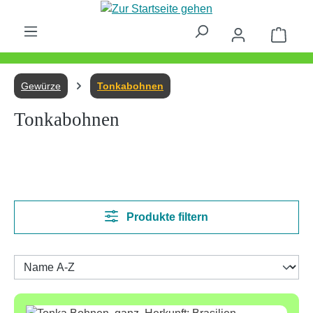
Zum Hauptinhalt springen
Waren
Gewürze
Tonkabohnen
Tonkabohnen
Produkte filtern