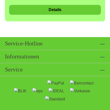
Speisen verfeinern, aber auch herzhaften Gerichten
Details
ein besonderes Aroma verleihen. Das Gewürz soll
eine erotisierende und sogar hypnotisierende
Wirkung haben.Die ursprüngliche Heimat der Tonka
Bohne ist Venezuela. Von dort hat sich der
Tonkabaum auf natürliche Weise über große Teile
Südamerikas verteilt.Unsere ganzen Tonkabohnen
Service-Hotline
kaufen Sie als reines Naturprodukt. Wir geben keine
Zusätze wie Aromaöle oder Zucker hinzu.Zutaten &
Informationen
NährwerteZutaten: Tonka Bohne,
ganzAllergene:Kann Spuren von Allergenen
Service
enthaltenKann Spuren von Senf und Nüssen
enthaltenUnsere Produkte werden bei uns sorgfältig
von Hand abgefüllt. Wir sind sehr darauf bedacht,
dass nur die reinen Produkte in die Verpackungen
gelangen. Bei allen präventiven Maßnahmen und
Erfahrungswerten, kann ein Ausschluss von
Allergenen nicht zu 100% gewährleistet werden.