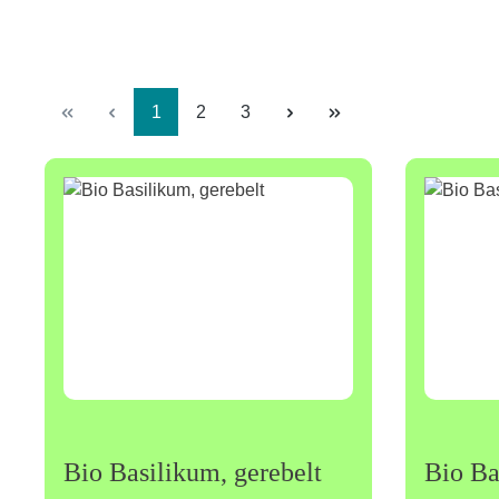
Seite
Seite
Seite
1
2
3
Bio Basilikum, gerebelt
Bio Ba