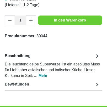
(Lieferzeit: 1-2 Tage)
Produkt Anzahl: Gib den gewünschten Wert e
In den Warenkorb
Produktnummer:
80044
Beschreibung
Die leuchtend gelbe Superwurzel ist ein absolutes Muss
für Liebhaber asiatischer und indischer Küche. Unser
Kurkuma in Spitz…
Mehr
Bewertungen