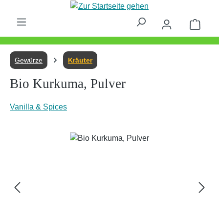
Zum Hauptinhalt springen
Waren
Gewürze
Kräuter
Bio Kurkuma, Pulver
Vanilla & Spices
Bildergalerie überspringen