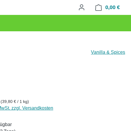
0,00 €
Waren
Vanilla & Spices
eis:
g
(39,80 € / 1 kg)
 MwSt. zzgl. Versandkosten
fügbar