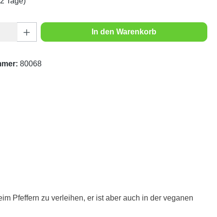
1-2 Tage)
Anzahl: Gib den gewünschten Wert ein oder
In den Warenkorb
mmer:
80068
m Pfeffern zu verleihen, er ist aber auch in der veganen