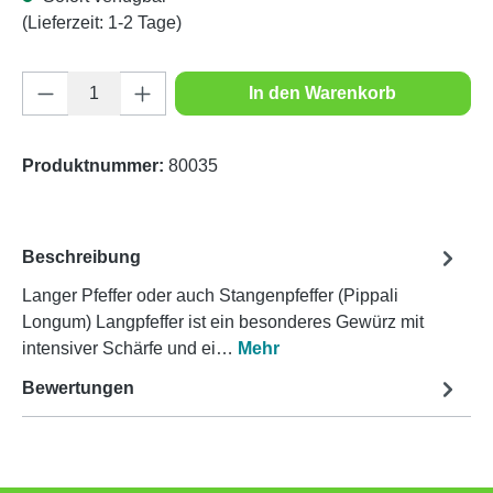
(Lieferzeit: 1-2 Tage)
Produkt Anzahl: Gib den gewünschten Wert e
In den Warenkorb
Produktnummer:
80035
Beschreibung
Langer Pfeffer oder auch Stangenpfeffer (Pippali
Longum) Langpfeffer ist ein besonderes Gewürz mit
intensiver Schärfe und ei…
Mehr
Bewertungen