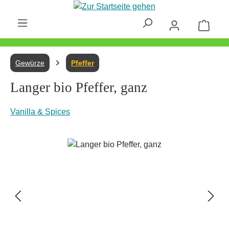
Zum Hauptinhalt springen
Waren
Gewürze
Pfeffer
Langer bio Pfeffer, ganz
Vanilla & Spices
Bildergalerie überspringen