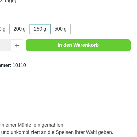
1-2 Tage)
wählen
0 g
200 g
250 g
500 g
Anzahl: Gib den gewünschten Wert ein oder
In den Warenkorb
mmer:
10110
in einer Mühle fein gemahlen.
h und unkompliziert an die Speisen Ihrer Wahl geben.