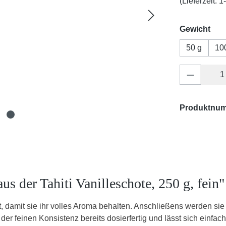
(Lieferzeit: 
aus
Gewicht
50 g
10
Produkt 
Produktnu
s der Tahiti Vanilleschote, 250 g, fein"
damit sie ihr volles Aroma behalten. Anschließens werden sie 
er feinen Konsistenz bereits dosierfertig und lässt sich einfac