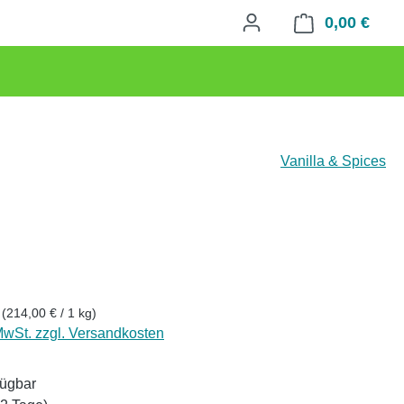
0,00 €
Waren
Vanilla & Spices
eis:
g
(214,00 € / 1 kg)
 MwSt. zzgl. Versandkosten
fügbar