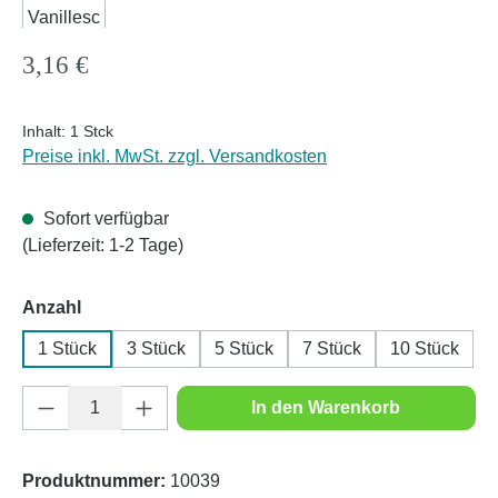
Regulärer Preis:
3,16 €
Inhalt:
1 Stck
Preise inkl. MwSt. zzgl. Versandkosten
Sofort verfügbar
(Lieferzeit: 1-2 Tage)
auswählen
Anzahl
1 Stück
3 Stück
5 Stück
7 Stück
10 Stück
Produkt Anzahl: Gib den gewünschten Wert e
In den Warenkorb
Produktnummer:
10039