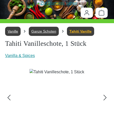
Zum Hauptinhalt springen
Waren
Vanille
Ganze Schoten
Tahiti Vanille
Tahiti Vanilleschote, 1 Stück
Vanilla & Spices
Bildergalerie überspringen