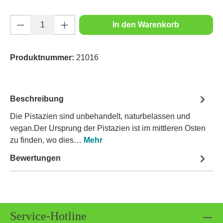
Produkt Anzahl: Gib den gewünschten Wert e
In den Warenkorb
Produktnummer:
21016
Beschreibung
Die Pistazien sind unbehandelt, naturbelassen und
vegan.Der Ursprung der Pistazien ist im mittleren Osten
zu finden, wo dies…
Mehr
Bewertungen
Service-Hotline