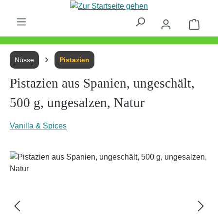
Zum Hauptinhalt springen
Waren
Nüsse
Pistazien
Pistazien aus Spanien, ungeschält,
500 g, ungesalzen, Natur
Vanilla & Spices
Bildergalerie überspringen