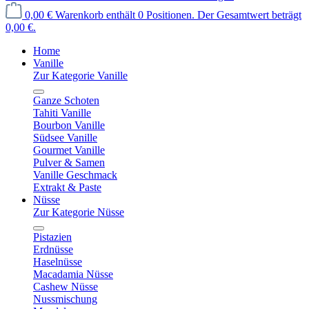
0,00 €
Warenkorb enthält 0 Positionen. Der Gesamtwert beträgt
0,00 €.
Home
Vanille
Zur Kategorie Vanille
Ganze Schoten
Tahiti Vanille
Bourbon Vanille
Südsee Vanille
Gourmet Vanille
Pulver & Samen
Vanille Geschmack
Extrakt & Paste
Nüsse
Zur Kategorie Nüsse
Pistazien
Erdnüsse
Haselnüsse
Macadamia Nüsse
Cashew Nüsse
Nussmischung