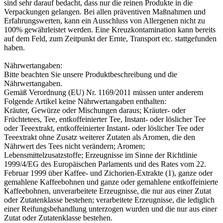
sind sehr darauf bedacht, dass nur die reinen Produkte in die
Verpackungen gelangen. Bei allen präventiven Maßnahmen und
Erfahrungswerten, kann ein Ausschluss von Allergenen nicht zu
100% gewährleistet werden. Eine Kreuzkontamination kann bereits
auf dem Feld, zum Zeitpunkt der Ernte, Transport etc. stattgefunden
haben.
Nährwertangaben:
Bitte beachten Sie unsere Produktbeschreibung und die
Nährwertangaben.
Gemäß Verordnung (EU) Nr. 1169/2011 müssen unter anderem
Folgende Artikel keine Nährwertangaben enthalten:
Kräuter, Gewürze oder Mischungen daraus; Kräuter- oder
Früchtetees, Tee, entkoffeinierter Tee, Instant- oder löslicher Tee
oder Teeextrakt, entkoffeinierter Instant- oder löslicher Tee oder
Teeextrakt ohne Zusatz weiterer Zutaten als Aromen, die den
Nährwert des Tees nicht verändern; Aromen;
Lebensmittelzusatzstoffe; Erzeugnisse im Sinne der Richtlinie
1999/4/EG des Europäischen Parlaments und des Rates vom 22.
Februar 1999 über Kaffee- und Zichorien-Extrakte (1), ganze oder
gemahlene Kaffeebohnen und ganze oder gemahlene entkoffeinierte
Kaffeebohnen, unverarbeitete Erzeugnisse, die nur aus einer Zutat
oder Zutatenklasse bestehen; verarbeitete Erzeugnisse, die lediglich
einer Reifungsbehandlung unterzogen wurden und die nur aus einer
Zutat oder Zutatenklasse bestehen.