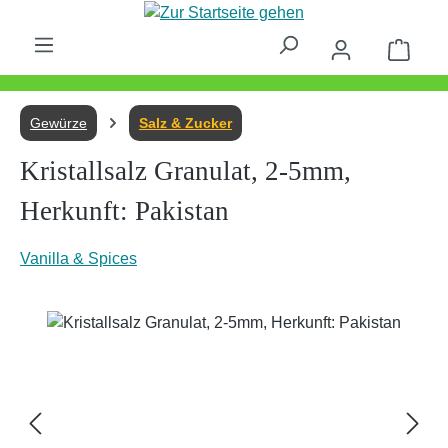
Zum Hauptinhalt springen
Waren
Gewürze
Salz & Zucker
Kristallsalz Granulat, 2-5mm,
Herkunft: Pakistan
Vanilla & Spices
Bildergalerie überspringen