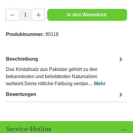
Produkt Anzahl: Gib den gewünschten Wert e
In den Warenkorb
Produktnummer:
80118
Beschreibung
Das Kristallsalz aus Pakistan gehört zu den
bekanntesten und beliebtesten Natursalzen
weltweit.Seine rötliche Färbung verdan…
Mehr
Bewertungen
Service-Hotline