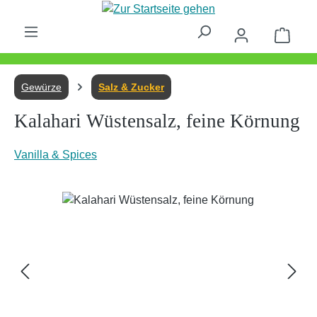
Zum Hauptinhalt springen
Waren
Gewürze
Salz & Zucker
Kalahari Wüstensalz, feine Körnung
Vanilla & Spices
Bildergalerie überspringen