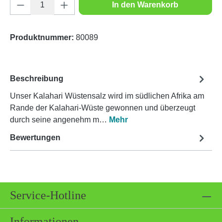
Produkt Anzahl: Gib den gewünschten Wert e
In den Warenkorb
Produktnummer:
80089
Beschreibung
Unser Kalahari Wüstensalz wird im südlichen Afrika am
Rande der Kalahari-Wüste gewonnen und überzeugt
durch seine angenehm m…
Mehr
Bewertungen
Service-Hotline
Informationen