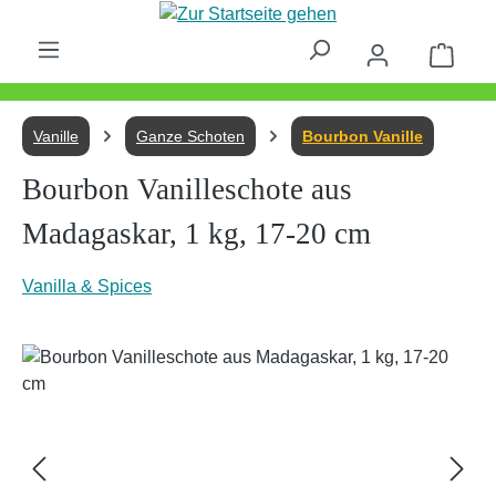
Zum Hauptinhalt springen
Waren
Vanille
Ganze Schoten
Bourbon Vanille
Bourbon Vanilleschote aus
Madagaskar, 1 kg, 17-20 cm
Vanilla & Spices
Bildergalerie überspringen