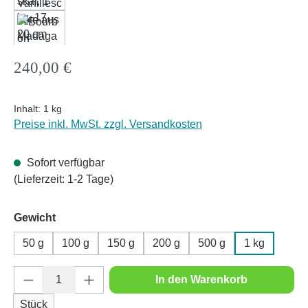
Regulärer Preis:
240,00 €
Inhalt:
1 kg
Preise inkl. MwSt. zzgl. Versandkosten
Sofort verfügbar
(Lieferzeit: 1-2 Tage)
auswählen
Gewicht
50 g
100 g
150 g
200 g
500 g
1 kg
Produkt Anzahl: Gib den gewünschten Wert e
In den Warenkorb
Stück